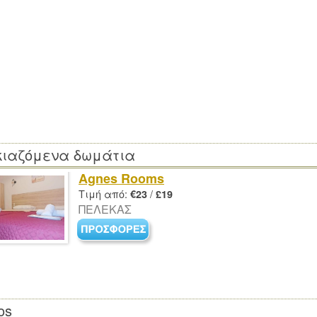
κιαζόμενα δωμάτια
Agnes Rooms
Τιμή από:
/
€23
£19
ΠΕΛΕΚΑΣ
os