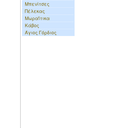
Μπενίτσες
Πέλεκας
Μωραΐτικα
Κάβος
Άγιος Γόρδιος