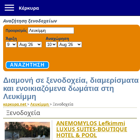
Toggle navigation
Κέρκυρα
Αναζήτηση ξενοδοχείων
Διαμονή σε ξενοδοχεία, διαμερίσματα
και ενοικιαζόμενα δωμάτια στη
Λευκίμμη
κερκυρα.net
>
Λευκίμμη
>
Ξενοδοχεία
Ξενοδοχεία
ANEMOMYLOS Lefkimmi
LUXUS SUITES-BOUTIQUE
HOTEL & POOL