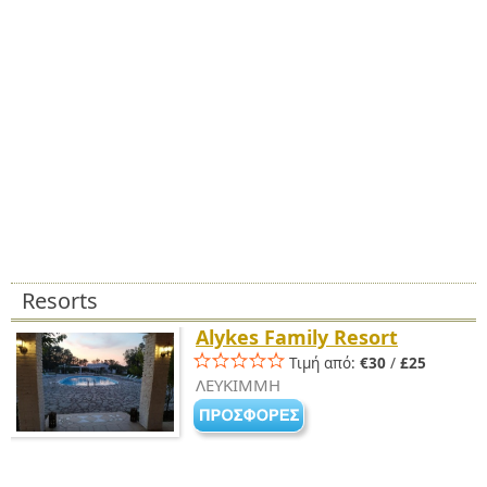
Resorts
Alykes Family Resort
Τιμή από:
€30
/
£25
ΛΕΥΚΙΜΜΗ